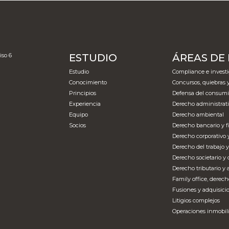
iso 6
ESTUDIO
ÁREAS DE
Estudio
Compliance e investi
Conocimiento
Concursos, quiebras 
Principios
Defensa del consumi
1
Experiencia
Derecho administrati
Equipo
Derecho ambiental
Socios
Derecho bancario y f
Derecho corporativo 
Derecho del trabajo y
Derecho societario y 
Derecho tributario y
Family office, derech
Fusiones y adquisici
Litigios complejos
Operaciones inmobili