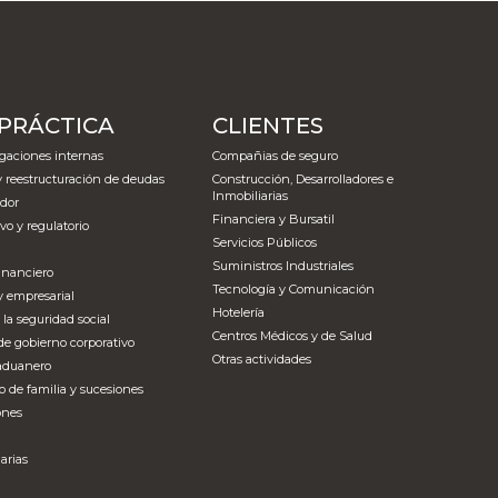
 PRÁCTICA
CLIENTES
gaciones internas
Compañias de seguro
y reestructuración de deudas
Construcción, Desarrolladores e
Inmobiliarias
dor
Financiera y Bursatil
vo y regulatorio
Servicios Públicos
Suministros Industriales
inanciero
Tecnología y Comunicación
y empresarial
Hotelería
 la seguridad social
Centros Médicos y de Salud
de gobierno corporativo
Otras actividades
 aduanero
o de familia y sucesiones
ones
arias