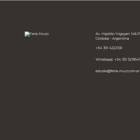
Av. Hipólito Yrigoyen 146 P
Córdoba - Argentina
+54 351 4222100
Whatsapp: +54 351 521954
estudio@ferla-muzi.com.ar